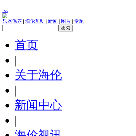
rss
乐器保养
|
海伦互动
|
新闻
|
图片
|
专题
首页
|
关于海伦
|
新闻中心
|
海伦视讯