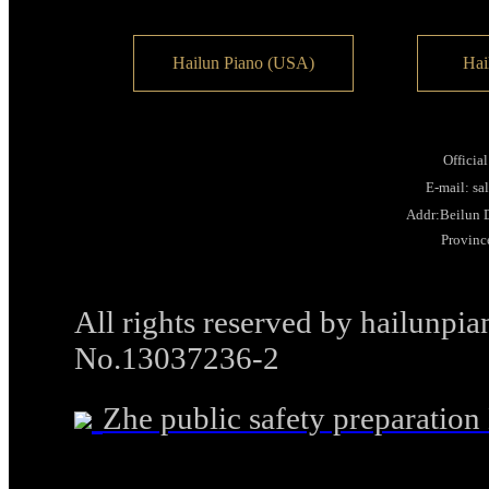
Hailun Piano (USA)
Hai
Officia
E-mail: s
Addr:Beilun D
Provinc
All rights reserved by hailunp
No.13037236-2
Zhe public safety preparati