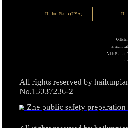
Hailun Piano (USA)
Hai
Officia
E-mail: s
Addr:Beilun D
Provinc
All rights reserved by hailunp
No.13037236-2
Zhe public safety preparati