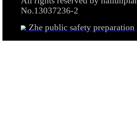
All rights reserved by hailunp
No.13037236-2
Zhe public safety preparati