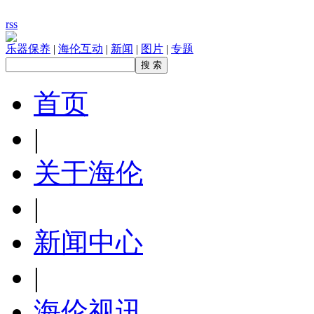
rss
乐器保养
|
海伦互动
|
新闻
|
图片
|
专题
首页
|
关于海伦
|
新闻中心
|
海伦视讯