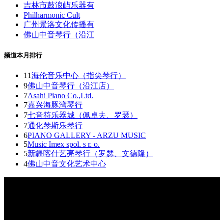
吉林市鼓浪屿乐器有
Philharmonic Cult
广州景洛文化传播有
佛山中音琴行（沿江
频道本月排行
11
海伦音乐中心（指尖琴行）
9
佛山中音琴行（沿江店）
7
Asahi Piano Co.,Ltd.
7
嘉兴海豚湾琴行
7
七音符乐器城（佩卓夫、罗瑟）
7
通化琴斯乐琴行
6
PIANO GALLERY - ARZU MUSIC
5
Music Imex spol. s r. o.
5
新疆喀什艺亮琴行（罗瑟、文德隆）
4
佛山中音文化艺术中心