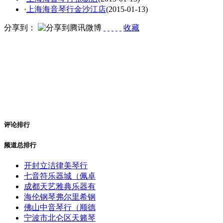
·
上海海音琴行金沙江店
(2015-01-13)
分享到：
收藏
评论排行
频道总排行
开封立洁律美琴行
七音符乐器城（佩卓
成都天艺雅典乐器有
海伦钢琴弗尔里希钢
佛山中音琴行（顺德
宁波市北仑区天籁琴