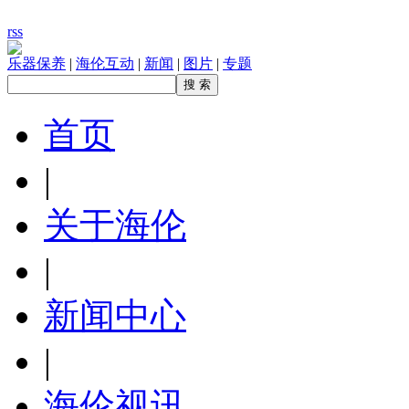
rss
乐器保养
|
海伦互动
|
新闻
|
图片
|
专题
首页
|
关于海伦
|
新闻中心
|
海伦视讯