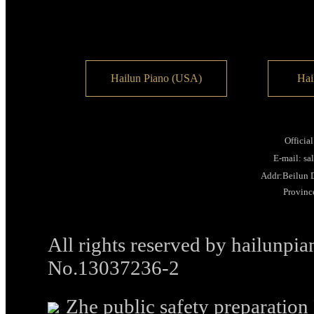
Hailun Piano (USA)
Hai
Officia
E-mail: s
Addr:Beilun D
Provinc
All rights reserved by hailunp
No.13037236-2
Zhe public safety preparati