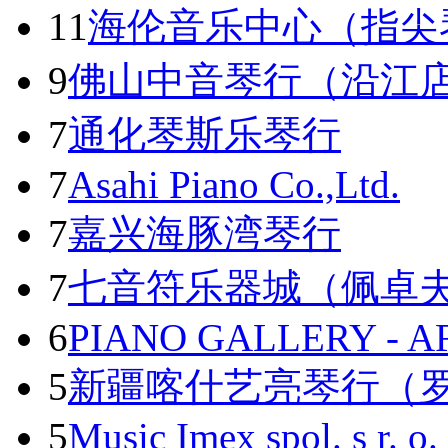
11
海伦音乐中心（指尖
9
佛山中音琴行（沿江
7
通化琴斯乐琴行
7
Asahi Piano Co.,Ltd.
7
嘉兴海豚湾琴行
7
七音符乐器城（佩卓
6
PIANO GALLERY - A
5
新疆喀什艺亮琴行（
5
Music Imex spol. s r. o.