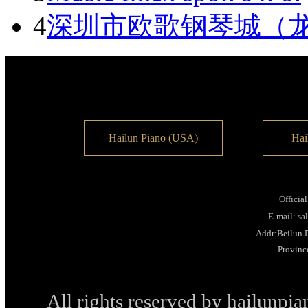
4
深圳市欧歌钢琴城（
Hailun Piano (USA)
Hai
Officia
E-mail: s
Addr:Beilun D
Provinc
All rights reserved by hailunp