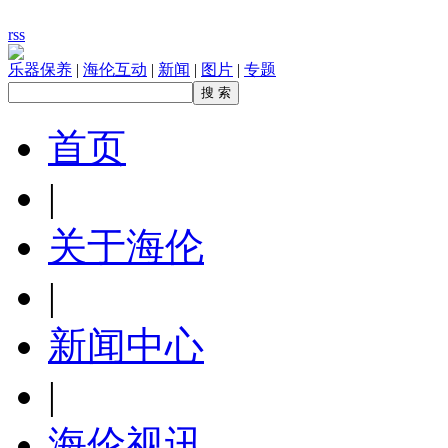
rss
乐器保养
|
海伦互动
|
新闻
|
图片
|
专题
首页
|
关于海伦
|
新闻中心
|
海伦视讯